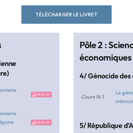
TÉLÉCHARGER LE LIVRET
s
Pôle 2 : Scien
économiques
nienne
re)
4/ Génocide des 
tianisme
Le géno
REPLAY
Cours IV.1
mémoire
tianisme
égoire
REPLAY
5/ République d’