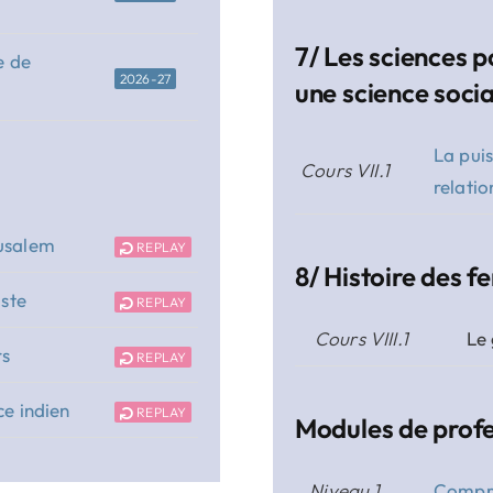
7/ Les sciences po
e de
2026-27
une science soci
La pui
Cours VII.1
relatio
rusalem
REPLAY
8/ Histoire des 
iste
REPLAY
Cours VIII.1
Le
rs
REPLAY
ce indien
REPLAY
Modules de profe
Niveau 1
Compre