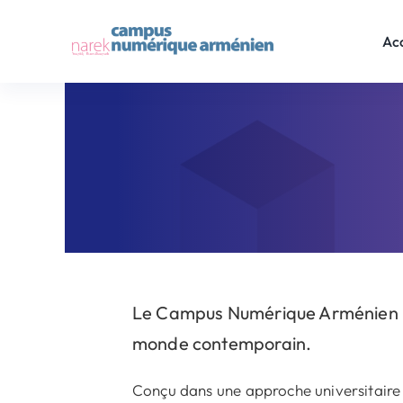
Skip
to
Acc
content
Le Campus Numérique Arménien pr
monde contemporain.
Conçu dans une approche universitaire e