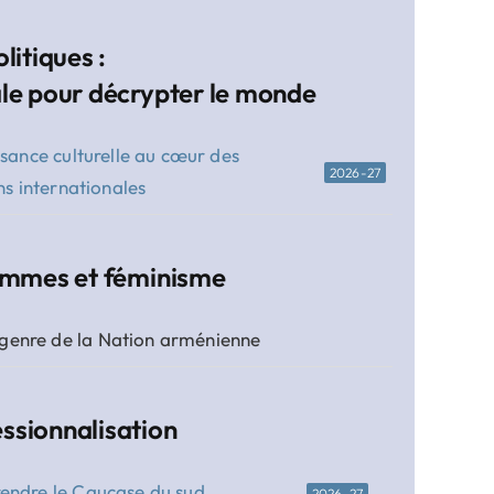
litiques :
ale pour décrypter le monde
ssance culturelle au cœur des
2026-27
ns internationales
femmes et féminisme
 genre de la Nation arménienne
ssionnalisation
ndre le Caucase du sud
2026-27