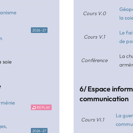
Géopo
tianisme
Cours V.0
la soi
2026-27
Le fai
Cours V.1
m
de po
La ch
Conférence
a soie
armén
e
6/ Espace informa
communication
Arménie
REPLAY
La guer
Cours VI.1
commun
ges,
2026-27