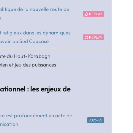
litique de la nouvelle route de
REPLAY
e
t religieux dans les dynamiques
REPLAY
uvoir au Sud Caucase
ute du Haut-Karabagh
ien et jeu des puissances
tionnel : les enjeux de
re est profondément un acte de
2026-27
ication