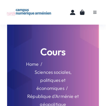
Skip
to
Toggle
content
Navigat
Accueil
Cours
Cours
Ressources
Home
Actualités
Sciences sociales,
politiques et
À propos
économiques
République d’Arménie et
Contact
géopolitique