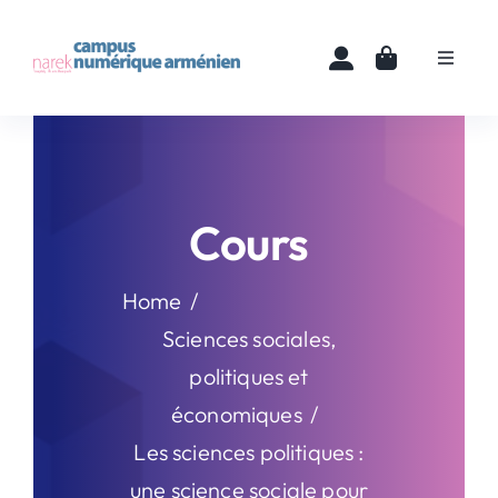
Skip
to
Toggle
content
Navigat
Accueil
Cours
Cours
Ressources
Home
Actualités
Sciences sociales,
politiques et
À propos
économiques
Les sciences politiques :
Contact
une science sociale pour