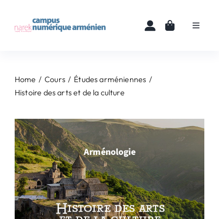
Skip
to
Toggle
content
Navigat
Accueil
Home
Cours
Études arméniennes
Cours
Histoire des arts et de la culture
Ressources
Actualités
À propos
Contact