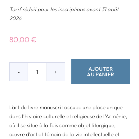
Tarif réduit pour les inscriptions avant 31 août
2026
80,00
€
AJOUTER
AU PANIER
quantité
de
II,
2
L’art du livre manuscrit occupe une place unique
–
dans l’histoire culturelle et religieuse de l’Arménie,
Évangéliaires
où il se situe à la fois comme objet liturgique,
arméniens :
œuvre d’art et témoin de la vie intellectuelle et
images,