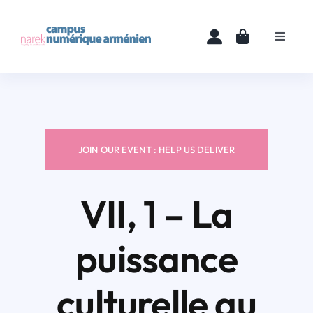
Skip
to
Toggle
content
Navigat
Accueil
Cours
JOIN OUR EVENT : HELP US DELIVER
Ressources
VII, 1 – La
Actualités
puissance
À propos
culturelle au
Contact