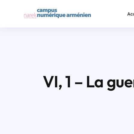
Skip
to
Acc
content
VI, 1 – La g