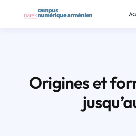
Skip
to
Acc
content
Origines et fo
jusqu’a