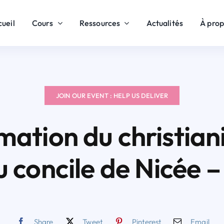
ueil
Cours
Ressources
Actualités
À pro
JOIN OUR EVENT : HELP US DELIVER
rmation du christia
u concile de Nicée – 
Share
Tweet
Pinterest
Email