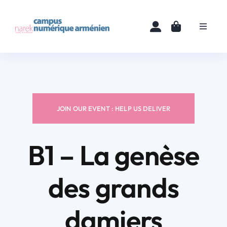
Skip
to
Toggle
content
Navigat
Accueil
Cours
JOIN OUR EVENT : HELP US DELIVER
Ressources
B1 – La genèse
Actualités
des grands
À propos
damiers
Contact