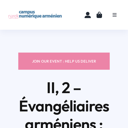
Skip
to
Toggle
content
Navigat
Accueil
Cours
JOIN OUR EVENT : HELP US DELIVER
Ressources
II, 2 –
Actualités
Évangéliaires
À propos
arméniens :
Contact