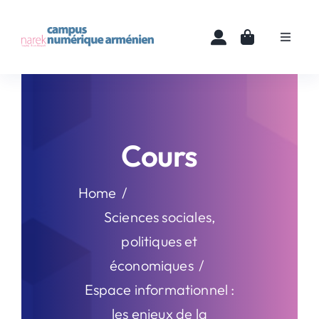
Skip
to
Toggle
content
Navigat
Accueil
Cours
Cours
Ressources
Home
Actualités
Sciences sociales,
politiques et
À propos
économiques
Espace informationnel :
Contact
les enjeux de la