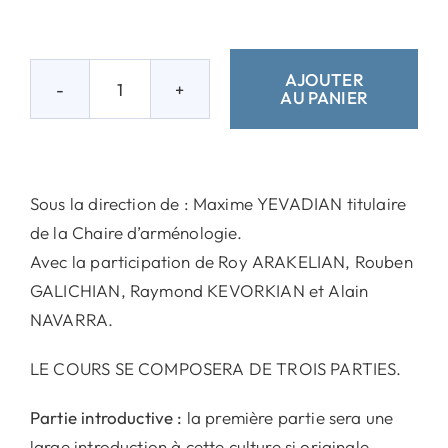
AJOUTER
AU PANIER
quantité
de
Panorama
de
Sous la direction de : Maxime YEVADIAN titulaire
la
de la Chaire d’arménologie.
civilisation
Avec la participation de Roy ARAKELIAN, Rouben
arménienne
GALICHIAN, Raymond KEVORKIAN et Alain
NAVARRA.
LE COURS SE COMPOSERA DE TROIS PARTIES.
Partie introductive :
la première partie sera une
large introduction à cette culture si originale.