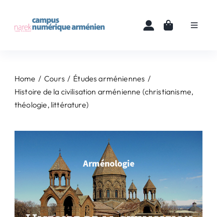
Skip
to
Toggle
content
Navigat
Accueil
Home
Cours
Études arméniennes
Cours
Histoire de la civilisation arménienne (christianisme,
théologie, littérature)
Ressources
Actualités
À propos
Contact